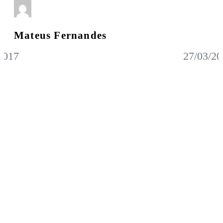
Mateus Fernandes
2017
27/03/20