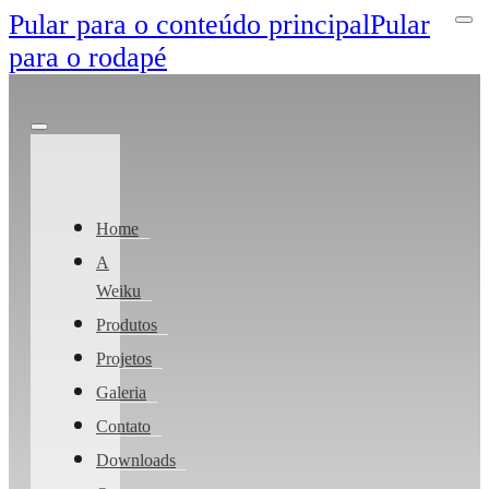
Pular para o conteúdo principal
Pular
para o rodapé
Home
A
Weiku
Produtos
Projetos
Galeria
Contato
Downloads