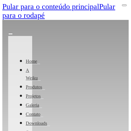
Pular para o conteúdo principal
Pular
para o rodapé
Home
A
Weiku
Produtos
Projetos
Galeria
Contato
Downloads