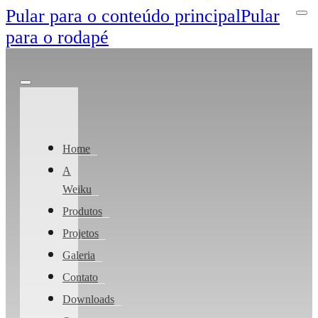
Pular para o conteúdo principal
Pular
para o rodapé
Home
A
Weiku
Produtos
Projetos
Galeria
Contato
Downloads