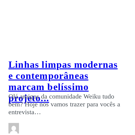
Linhas limpas modernas
e contemporâneas
marcam belíssimo
projeto...
Olá amigos da comunidade Weiku tudo
bem? Hoje nós vamos trazer para vocês a
entrevista…