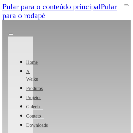
Pular para o conteúdo principal
Pular
para o rodapé
Home
A
Weiku
Produtos
Projetos
Galeria
Contato
Downloads