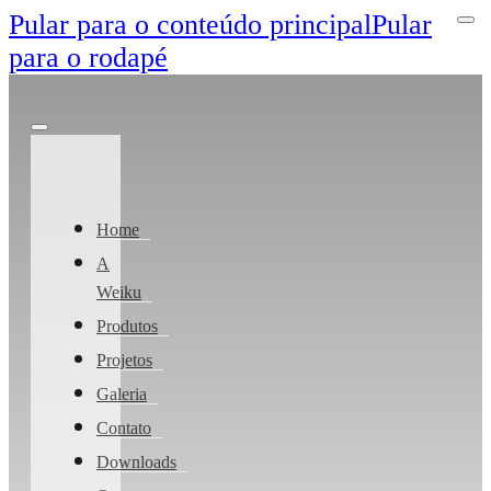
Pular para o conteúdo principal
Pular
para o rodapé
Home
A
Weiku
Produtos
Projetos
Galeria
Contato
Downloads