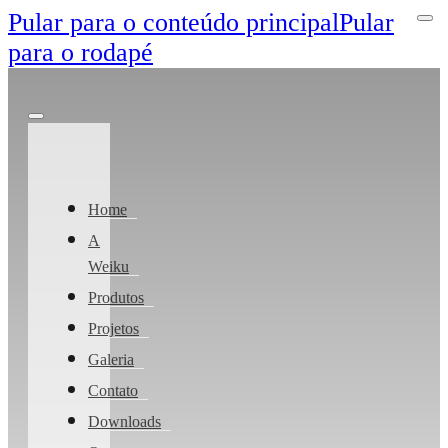
Pular para o conteúdo principal
Pular
para o rodapé
Home
A
Weiku
Produtos
Projetos
Galeria
Contato
Downloads