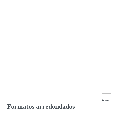
Triângul
Formatos arredondados