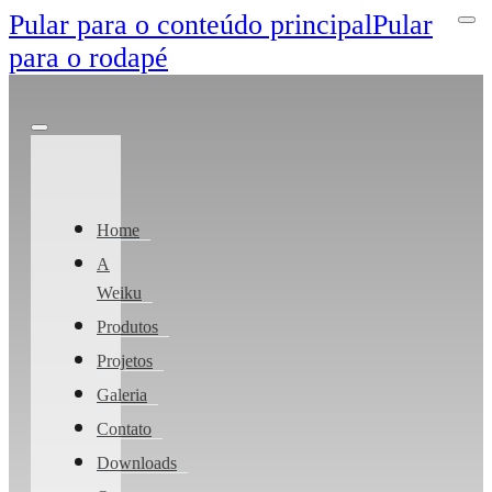
Pular para o conteúdo principal
Pular
para o rodapé
Home
A
Weiku
Produtos
Projetos
Galeria
Contato
Downloads