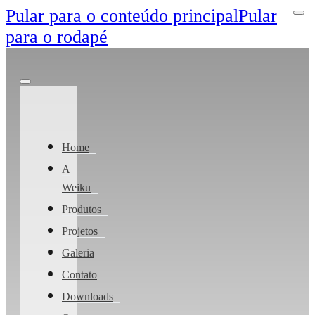
Pular para o conteúdo principal
Pular
para o rodapé
Home
A
Weiku
Produtos
Projetos
Galeria
Contato
Downloads