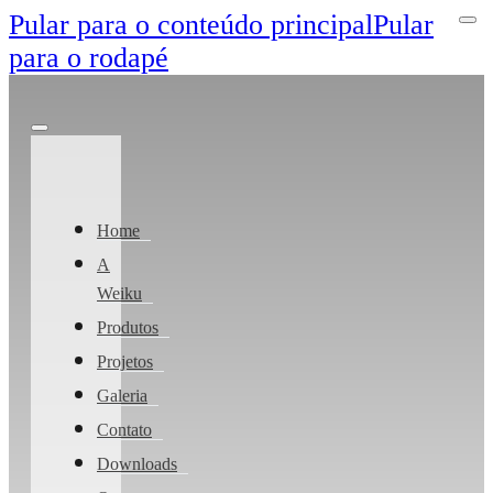
Pular para o conteúdo principal
Pular
para o rodapé
Home
A
Weiku
Produtos
Projetos
Galeria
Contato
Downloads