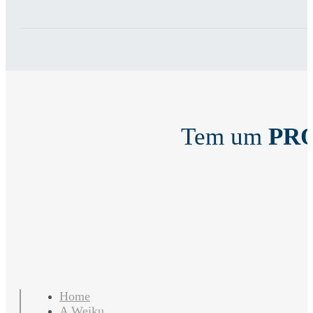
Tem um
PR
Home
A Weiku