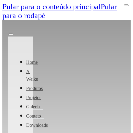
Pular para o conteúdo principal
Pular
para o rodapé
Home
A
Weiku
Produtos
Projetos
Galeria
Contato
Downloads