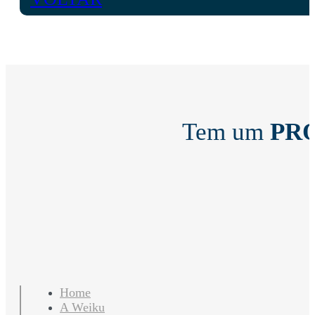
Tem um
PR
Home
A Weiku