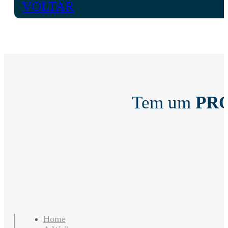
VOLTAR
Tem um
PR
Home