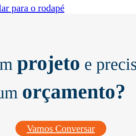
lar para o rodapé
projeto
um
e preci
orçamento?
um
Vamos Conversar