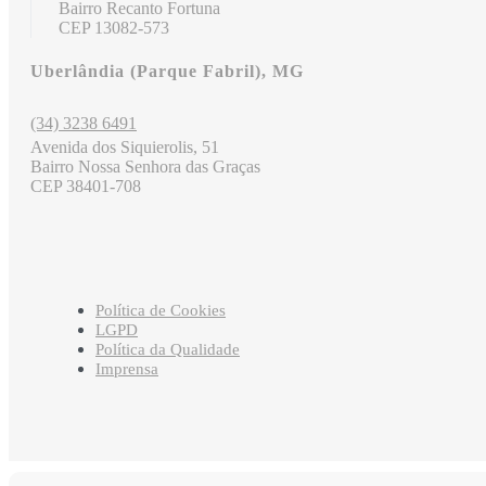
Bairro Recanto Fortuna
CEP 13082-573
Uberlândia (Parque Fabril), MG
(34) 3238 6491
Avenida dos Siquierolis, 51
Bairro Nossa Senhora das Graças
CEP 38401-708
Política de Cookies
LGPD
Política da Qualidade
Imprensa