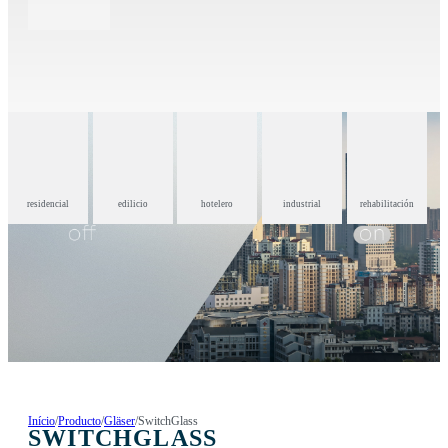
residencial
edilicio
hotelero
industrial
rehabilitación
Início
/
Producto
/
Gläser
/
SwitchGlass
SWITCHGLASS