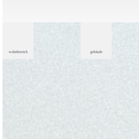
wohnbereich
gebäude