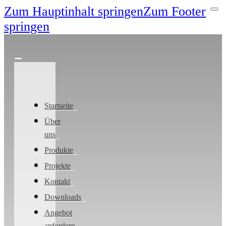
Zum Hauptinhalt springen
Zum Footer
springen
Startseite
Über
uns
Produkte
Projekte
Kontakt
Downloads
Angebot
anfordern