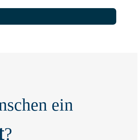
schen ein
t
?