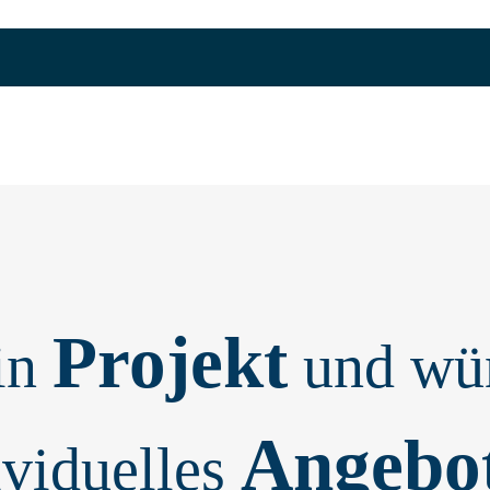
Projekt
in
und wün
Angebo
ividuelles