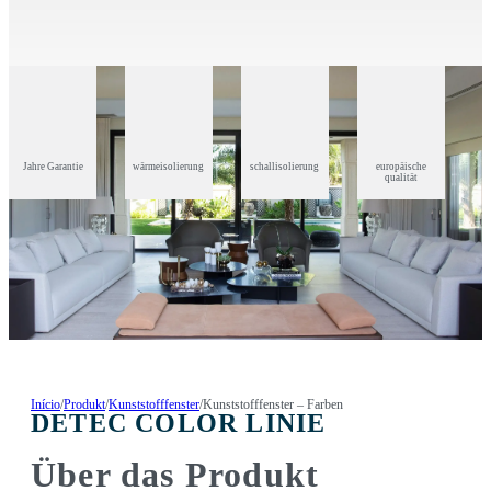
Jahre Garantie
wärmeisolierung
schallisolierung
europäische
qualität
Início
/
Produkt
/
Kunststofffenster
/
Kunststofffenster – Farben
DETEC COLOR LINIE
Über das Produkt