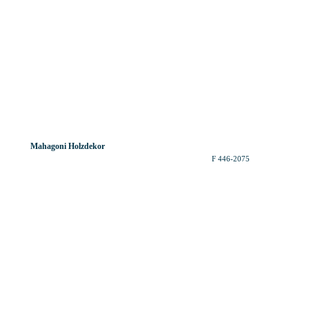
Mahagoni Holzdekor
F 446-2075