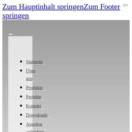
Zum Hauptinhalt springen
Zum Footer
springen
Startseite
Über
uns
Produkte
Projekte
Kontakt
Downloads
Angebot
anfordern